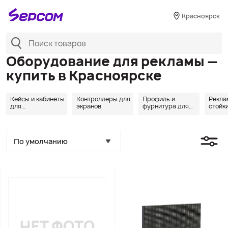
Красноярск
Оборудование для рекламы —
купить в Красноярске
Кейсы и кабинеты
Контроллеры для
Профиль и
Рекла
для
экранов
фурнитура для
стойк
cветодиодных
экранов
экранов
По умолчанию