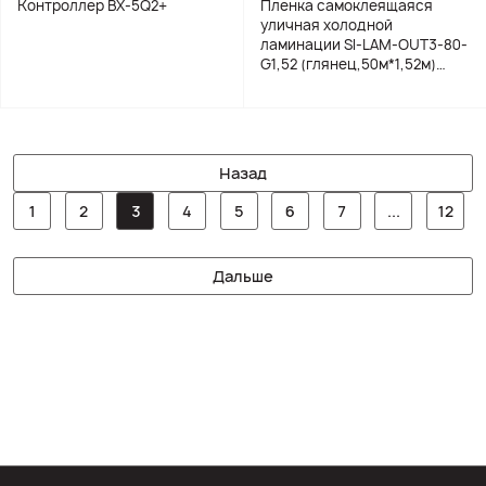
Контроллер BX-5Q2+
Пленка самоклеящаяся
уличная холодной
ламинации SI-LAM-OUT3-80-
G1,52 (глянец,50м*1,52м)
(распродажа)
Назад
1
2
3
4
5
6
7
...
12
Дальше