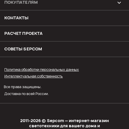
ПОКУПАТЕЛЯМ
Возврат и обмен товара
КОНТАКТЫ
Доставка
РАСЧЕТ ПРОЕКТА
Оплата
СОВЕТЫ SЕPCOM
Прайс СЭПКОМ
Политика обработки персональных данных
Интеллектуальная собственность
Оптовым покупателям
Все права защищены.
Личный кабинет
Доставка по всей России.
2011-2026 © Sеpcom — интернет-магазин
светотехники для вашего дома и