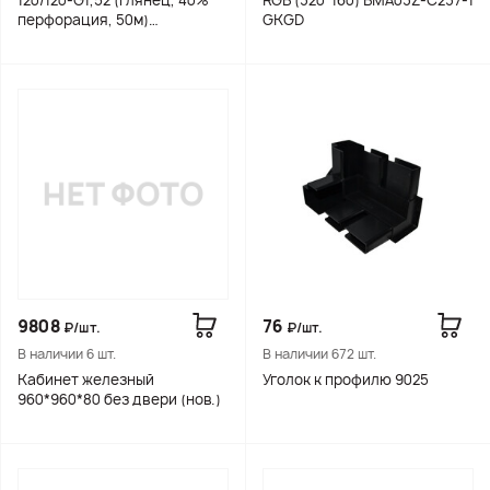
120/120-G1,52 (глянец, 40%
RGB (320*160) BMA03Z-C237-1
перфорация, 50м)
GKGD
(распродажа)
9808
76
₽/шт.
₽/шт.
В наличии 6 шт.
В наличии 672 шт.
Кабинет железный
Уголок к профилю 9025
960*960*80 без двери (нов.)