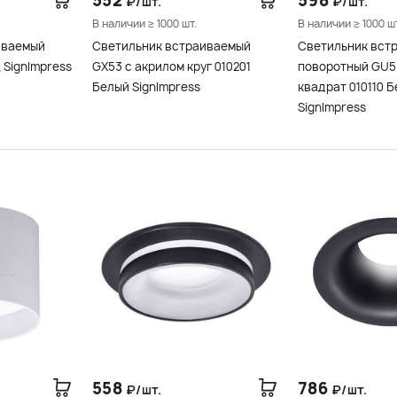
552
598
₽/шт.
₽/шт.
В наличии ≥ 1000 шт.
В наличии ≥ 1000 ш
иваемый
Светильник встраиваемый
Светильник вст
 SignImpress
GX53 с акрилом круг 010201
поворотный GU5.
Белый SignImpress
квадрат 010110 
SignImpress
558
786
₽/шт.
₽/шт.