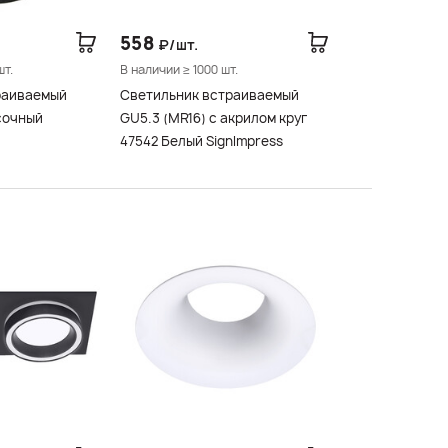
558
₽/шт.
шт.
В наличии ≥ 1000 шт.
раиваемый
Светильник встраиваемый
сочный
GU5.3 (MR16) с акрилом круг
47542 Белый SignImpress