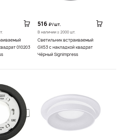
516
₽/шт.
т.
В наличии ≥ 2000 шт.
раиваемый
Светильник встраиваемый
квадрат 010203
GX53 с накладкой квадрат
ss
Чёрный SignImpress