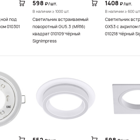
598
1408
₽/шт.
₽/шт.
В наличии ≥ 1000 шт.
В наличии ≥ 600 шт
дной под
Светильник встраиваемый
Светильник вст
ом 010301
поворотный GU5.3 (MR16)
GX53 с акрилом 
квадрат 010109 Чёрный
010218 Чёрный Si
SignImpress