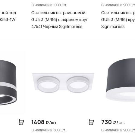
В наличии ≥ 1000 шт.
В наличии ≥ 900 шт
дной под
Светильник встраиваемый
Светильник вст
GX53-1W
GU5.3 (MR16) с акрилом круг
GU5.3 (MR16) кру
47541 Чёрный SignImpress
SignImpress
1408
730
₽/шт.
₽/шт.
В наличии ≥ 500 шт.
В наличии ≥ 900 шт