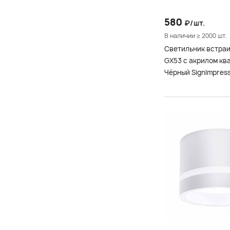
580
₽/шт.
В наличии ≥ 2000 шт.
Светильник встра
GX53 с акрилом кв
Чёрный SignImpres