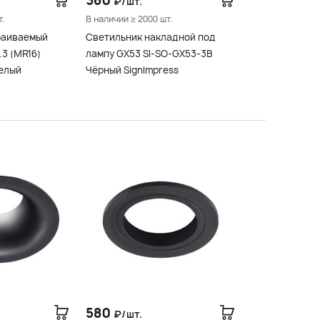
360
₽/шт.
т.
В наличии ≥ 2000 шт.
раиваемый
Светильник накладной под
3 (MR16)
лампу GX53 SI-SO-GX53-3B
Белый
Чёрный SignImpress
580
₽/шт.