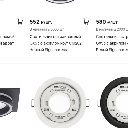
552
580
₽/шт.
₽/шт.
В наличии ≥ 3000 шт.
В наличии ≥ 2000 ш
иваемый
Светильник встраиваемый
Светильник вст
квадрат
GX53 с акрилом круг 010202
GX53 с акрилом 
Чёрный SignImpress
Белый SignImpre