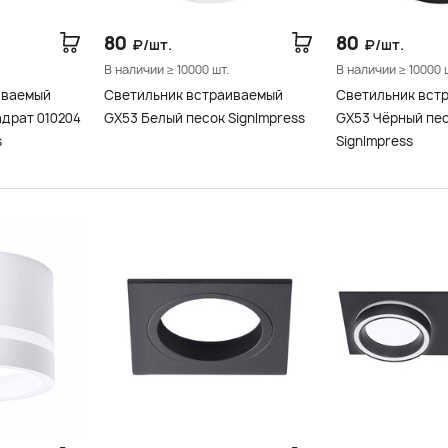
80
80
₽/шт.
₽/шт.
В наличии ≥ 10000 шт.
В наличии ≥ 10000 
иваемый
Светильник встраиваемый
Светильник вст
адрат 010204
GX53 Белый песок SignImpress
GX53 Чёрный пе
s
SignImpress