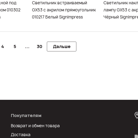
дной под
Светильник встраиваемый
Светильник нак
лом 010302
GX53 с акрилом прямоугольник
лампу GX53 с ак
s
010217 Белый SignImpress
Чёрный SignImpr
4
5
...
30
Дальше
Покупателям
Возврат и обмен товара
Доставка