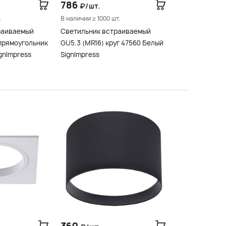
786
₽/шт.
.
В наличии ≥ 1000 шт.
раиваемый
Светильник встраиваемый
прямоугольник
GU5.3 (MR16) круг 47560 Белый
gnImpress
SignImpress