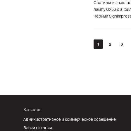
Светильник накла
лампу GX53 с акри
Чёрный SignImpres
1
2
3
Каталог
Административное и коммерческое освещение
Блоки питания