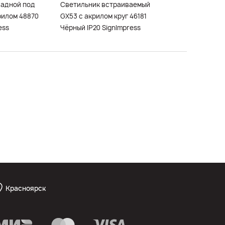
ладной под
Светильник встраиваемый
рилом 48870
GX53 с акрилом круг 46181
ess
Чёрный IP20 SignImpress
Красноярск