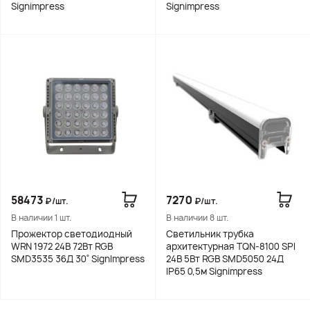
Signimpress
Signimpress
58473
7270
₽/шт.
₽/шт.
В наличии 1 шт.
В наличии 8 шт.
Прожектор светодиодный
Светильник трубка
WRN 1972 24В 72Вт RGB
архитектурная TQN-8100 SPI
SMD3535 36Д 30˚ SignImpress
24В 5Вт RGB SMD5050 24Д
IP65 0,5м Signimpress