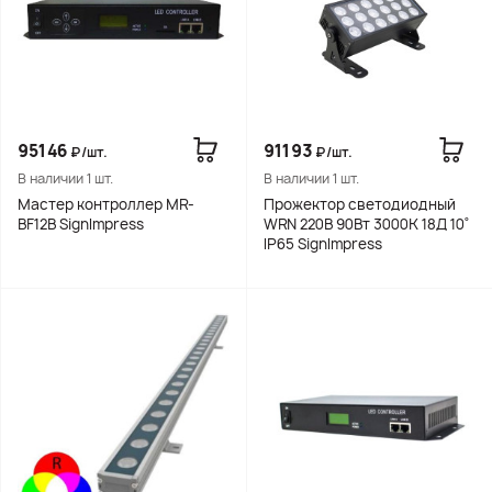
95146
91193
₽/шт.
₽/шт.
В наличии 1 шт.
В наличии 1 шт.
Мастер контроллер MR-
Прожектор светодиодный
BF12B SignImpress
WRN 220В 90Вт 3000K 18Д 10˚
IP65 SignImpress