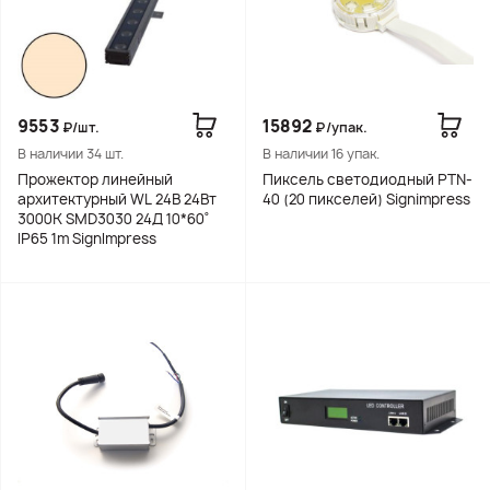
9553
15892
₽/шт.
₽/упак.
В наличии 34 шт.
В наличии 16 упак.
Прожектор линейный
Пиксель светодиодный PTN-
архитектурный WL 24В 24Вт
40 (20 пикселей) Signimpress
3000К SMD3030 24Д 10*60˚
IP65 1m SignImpress