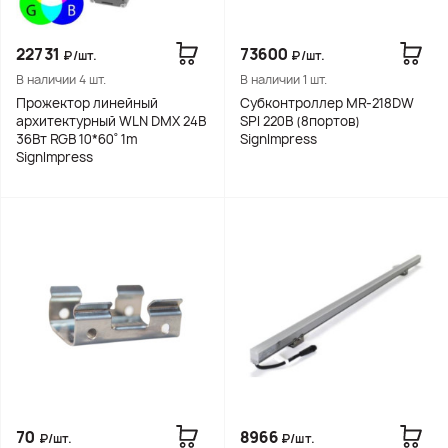
22731
73600
₽/шт.
₽/шт.
В наличии 4 шт.
В наличии 1 шт.
Прожектор линейный
Субконтроллер MR-218DW
архитектурный WLN DMX 24В
SPI 220В (8портов)
36Вт RGB 10*60˚ 1m
SignImpress
SignImpress
70
8966
₽/шт.
₽/шт.