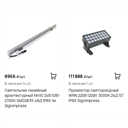
8966
111888
₽/шт.
₽/шт.
В наличии 14 шт.
В наличии 1 шт.
Светильник линейный
Прожектор светодиодный
архитектурный NH10 24В 10Вт
WRN 220В 120Вт 3000K 24Д 10˚
2700K SMD2835 48Д IP65 1м
IP65 SignImpress
Signimpress