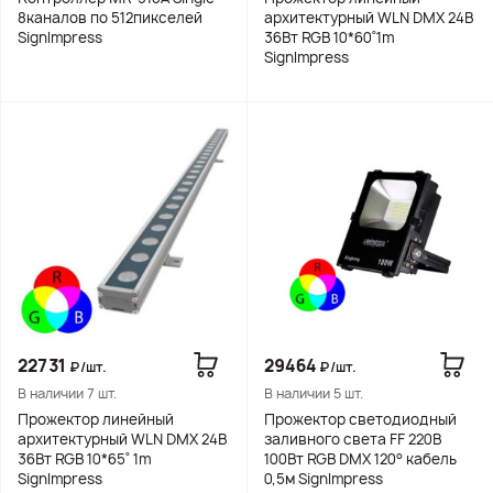
8каналов по 512пикселей
архитектурный WLN DMX 24В
SignImpress
36Вт RGB 10*60˚1m
SignImpress
22731
29464
₽/шт.
₽/шт.
В наличии 7 шт.
В наличии 5 шт.
Прожектор линейный
Прожектор светодиодный
архитектурный WLN DMX 24В
заливного света FF 220В
36Вт RGB 10*65˚ 1m
100Вт RGB DMX 120° кабель
SignImpress
0,5м SignImpress