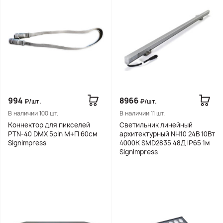
994
8966
₽/шт.
₽/шт.
В наличии 100 шт.
В наличии 11 шт.
Коннектор для пикселей
Светильник линейный
PTN-40 DMX 5pin М+П 60см
архитектурный NH10 24В 10Вт
Signimpress
4000K SMD2835 48Д IP65 1м
SignImpress