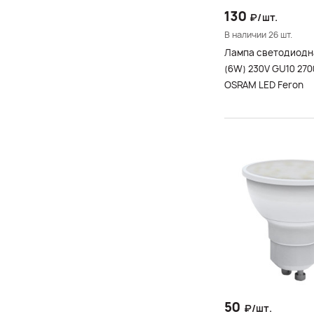
910
130
₽/шт.
920
В наличии 26 шт.
930
Лампа светодиодн
(6W) 230V GU10 27
OSRAM LED Feron
50
₽/шт.