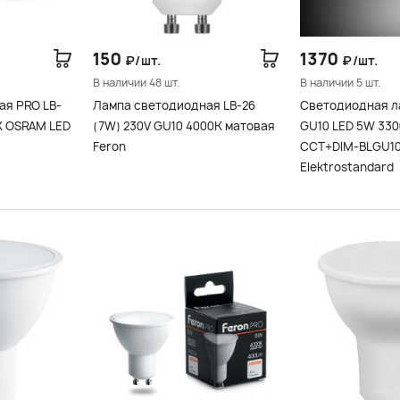
150
1370
₽/шт.
₽/шт.
В наличии 48 шт.
В наличии 5 шт.
ая PRO LB-
Лампа светодиодная LB-26
Светодиодная л
K OSRAM LED
(7W) 230V GU10 4000K матовая
GU10 LED 5W 33
Feron
CCT+DIM-BLGU10
Elektrostandard