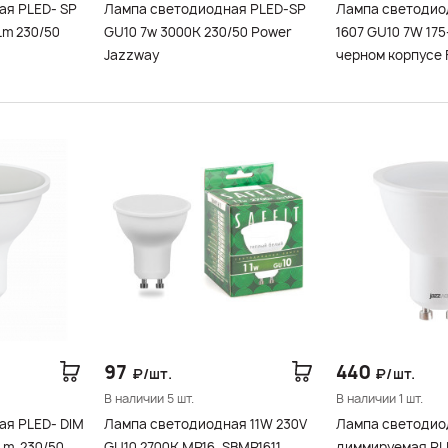
ая PLED- SP
Лампа светодиодная PLED-SP
Лампа светодио
Lm 230/50
GU10 7w 3000K 230/50 Power
1607 GU10 7W 175
Jazzway
черном корпусе 
97
440
₽/шт.
₽/шт.
В наличии 5 шт.
В наличии 1 шт.
ая PLED- DIM
Лампа светодиодная 11W 230V
Лампа cветодио
GU10 2700K MR16, SBMR1611
диммируемая PL