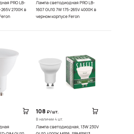
дная PRO LB-
Лампа светодиодная PRO LB-
-265V 2700K в
1607 GU10 7W 175-265V 4000K в
Feron
черном корпусе Feron
108
₽/шт.
В наличии 4 шт.
дная
Лампа светодиодная, 13W 230V
ED-DIM GU10
GU10 4000K MR16, SBMR1613