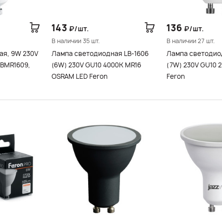
143
136
₽/шт.
₽/шт.
В наличии 35 шт.
В наличии 27 шт.
ая, 9W 230V
Лампа светодиодная LB-1606
Лампа светодио
SBMR1609,
(6W) 230V GU10 4000K MR16
(7W) 230V GU10 
OSRAM LED Feron
Feron