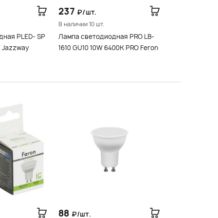
237
₽/шт.
В наличии 10 шт.
дная PLED- SP
Лампа светодиодная PRO LB-
GU10 11w 5000K-E Jazzway
1610 GU10 10W 6400K PRO Feron
88
₽/шт.