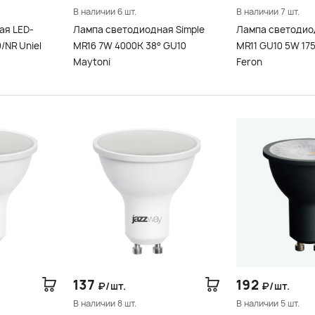
В наличии 6 шт.
В наличии 7 шт.
ая LED-
Лампа светодиодная Simple
Лампа светодио
NR Uniel
MR16 7W 4000K 38° GU10
MR11 GU10 5W 17
Maytoni
Feron
137
192
₽/шт.
₽/шт.
В наличии 8 шт.
В наличии 5 шт.