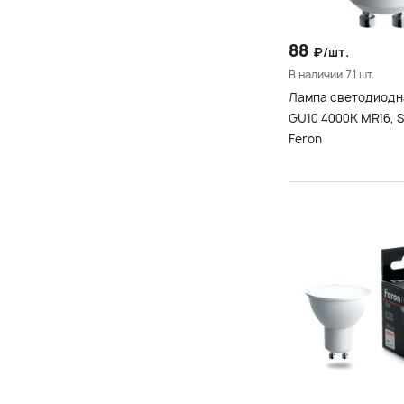
560-640
570
88
₽/шт.
600
В наличии 71 шт.
630-720
Лампа светодиодн
640
GU10 4000K MR16, 
Feron
720
760
780
800
810
820
840
860
880
900
905