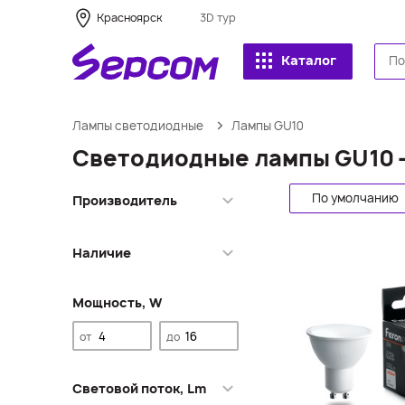
Красноярск
3D тур
Каталог
Лампы светодиодные
Лампы GU10
Светодиодные лампы GU10 
По умолчанию
Производитель
Ambrella light
Наличие
Elektrostandard
Feron
Красноярск
Jazzway
Мощность, W
Кемерово
Maytoni
МО Одинцово
от
до
SignImpress
МО Долгопрудный
Uniel
Новосибирск
Световой поток, Lm