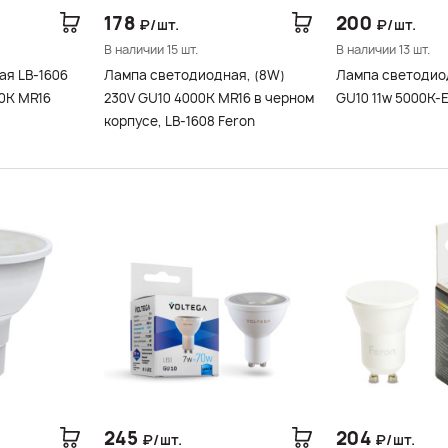
178
200
₽/шт.
₽/шт.
В наличии 15 шт.
В наличии 13 шт.
ая LB-1606
Лампа светодиодная, (8W)
Лампа светодио
00K MR16
230V GU10 4000K MR16 в черном
корпусе, LB-1608 Feron
245
204
₽/шт.
₽/шт.