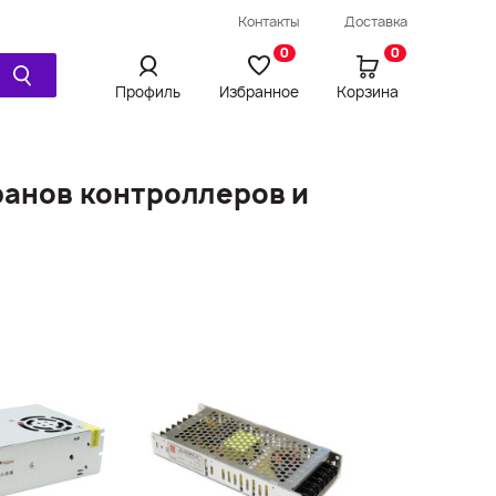
Провод / Удлинитель / Шнур
Контакты
Доставка
Ещё
0
0
Профиль
Избранное
Корзина
ранов контроллеров и
Просмотренное
Сравнения