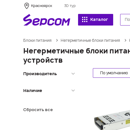
Красноярск
3D тур
Каталог
Блоки питания
Негерметичные блоки питания
Негерметичные блоки питан
устройств
По умолчанию
Производитель
Arlight
Наличие
Sepcom
SignImpress
Красноярск
Кемерово
Сбросить все
МО Одинцово
МО Долгопрудный