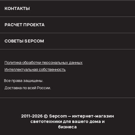
Возврат и обмен товара
КОНТАКТЫ
Доставка
РАСЧЕТ ПРОЕКТА
Оплата
СОВЕТЫ SЕPCOM
Прайс СЭПКОМ
Политика обработки персональных данных
Интеллектуальная собственность
Оптовым покупателям
Все права защищены.
Личный кабинет
Доставка по всей России.
2011-2026 © Sеpcom — интернет-магазин
светотехники для вашего дома и
бизнеса