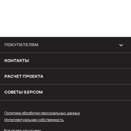
ПОКУПАТЕЛЯМ
Возврат и обмен товара
КОНТАКТЫ
Доставка
РАСЧЕТ ПРОЕКТА
Оплата
СОВЕТЫ SЕPCOM
Прайс СЭПКОМ
Политика обработки персональных данных
Интеллектуальная собственность
Оптовым покупателям
Все права защищены.