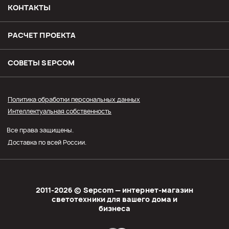
Возврат и обмен товара
КОНТАКТЫ
Доставка
РАСЧЕТ ПРОЕКТА
Оплата
СОВЕТЫ SЕPCOM
Прайс СЭПКОМ
Политика обработки персональных данных
Интеллектуальная собственность
Оптовым покупателям
Все права защищены.
Личный кабинет
Доставка по всей России.
2011-2026 © Sеpcom — интернет-магазин
светотехники для вашего дома и
бизнеса