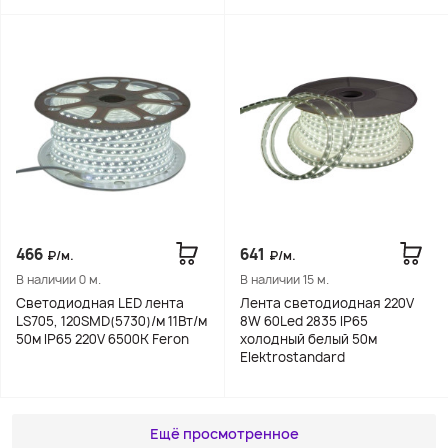
466
641
₽/м.
₽/м.
В наличии 0 м.
В наличии 15 м.
Cветодиодная LED лента
Лента светодиодная 220V
LS705, 120SMD(5730)/м 11Вт/м
8W 60Led 2835 IP65
50м IP65 220V 6500K Feron
холодный белый 50м
Elektrostandard
Ещё просмотренное