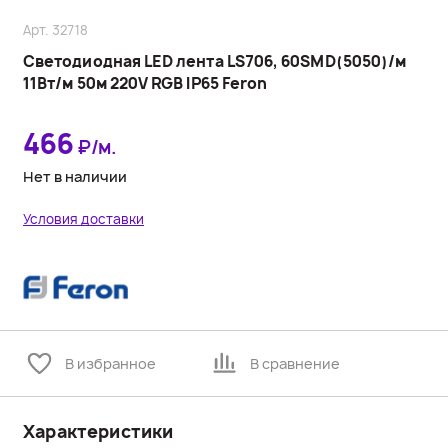
Арт. 32718
Cветодиодная LED лента LS706, 60SMD(5050)/м
11Вт/м 50м 220V RGB IP65 Feron
466
₽/м.
Нет в наличии
Условия доставки
В избранное
В сравнение
Характеристики