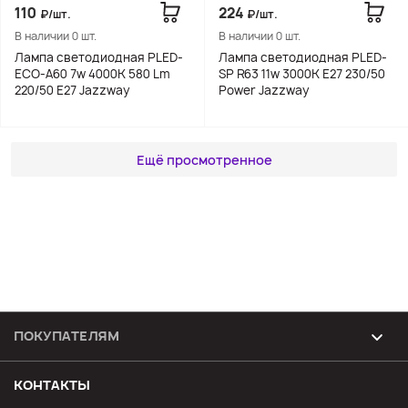
110
224
₽/шт.
₽/шт.
В наличии 0 шт.
В наличии 0 шт.
Лампа светодиодная PLED-
Лампа светодиодная PLED-
ECO-A60 7w 4000K 580 Lm
SP R63 11w 3000K E27 230/50
220/50 E27 Jazzway
Power Jazzway
Ещё просмотренное
ПОКУПАТЕЛЯМ
Возврат и обмен товара
КОНТАКТЫ