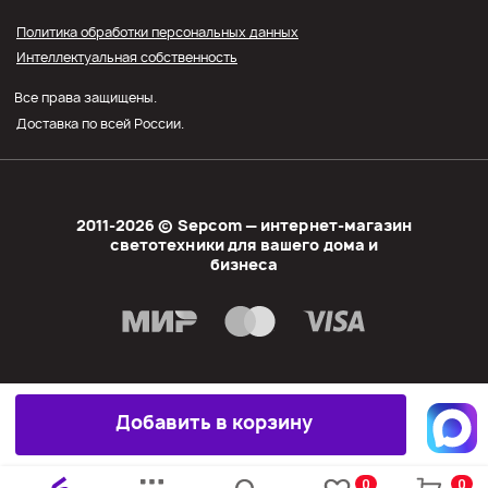
Прайс СЭПКОМ
Политика обработки персональных данных
Интеллектуальная собственность
Оптовым покупателям
Все права защищены.
Личный кабинет
Доставка по всей России.
2011-2026 © Sеpcom — интернет-магазин
светотехники для вашего дома и
бизнеса
Добавить в корзину
0
0