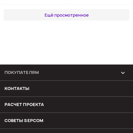
Ещё просмотренное
ПОКУПАТЕЛЯМ
Возврат и обмен товара
КОНТАКТЫ
Доставка
РАСЧЕТ ПРОЕКТА
Оплата
СОВЕТЫ SЕPCOM