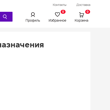
Провод / Удлинитель / Шнур
Контакты
Доставка
Ещё
0
0
Профиль
Избранное
Корзина
назначения
Просмотренное
Сравнения