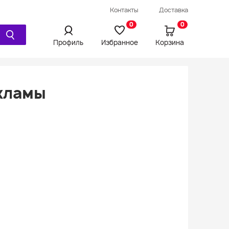
Провод / Удлинитель / Шнур
Контакты
Доставка
Ещё
0
0
Профиль
Избранное
Корзина
кламы
Просмотренное
Сравнения