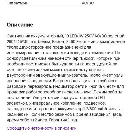
Тип батареи
AC/DC
Описание
Светильник аккумуляторный, 10 LED/1W 230V, AC/DC зеленый
260*245*35 mm, белый, Выход, EL60 Feron - информационное
табло двухсторооннее предназначено для
информирования о нахождении выхода из помещения. На
основу светильника нанесен стикер “Выход”, который при
необходимости может быть удален и нанесен другой, за
счет чего светильник может также выступать как
двусторонний эвакуационный указатель. Табло имеет узлы
крепления к подвесам. Встроенная защита от глубокого
разряда и перезаряда. Индикатор сети и кнопка «Тест» для
проверки работоспособности светильника. Режим работы
постоянный. Ультратонкий корпус с торцевой LED
засветкой. Универсальное крепление: подвесное,
накладное или торцевое. Аккумулятор 1.2/800mAh/никель-
кадмиевый, количество режимов 1, время зарядки 24 часа,
время работы 2 часа. Гарантия 1 год.
Сообщить о неточности в описании