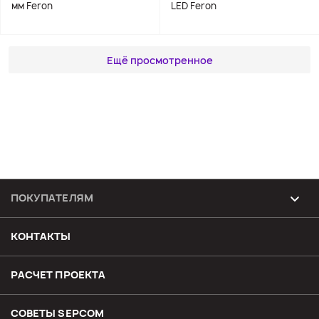
мм Feron
LED Feron
Ещё просмотренное
ПОКУПАТЕЛЯМ
Возврат и обмен товара
КОНТАКТЫ
Доставка
РАСЧЕТ ПРОЕКТА
Оплата
СОВЕТЫ SЕPCOM