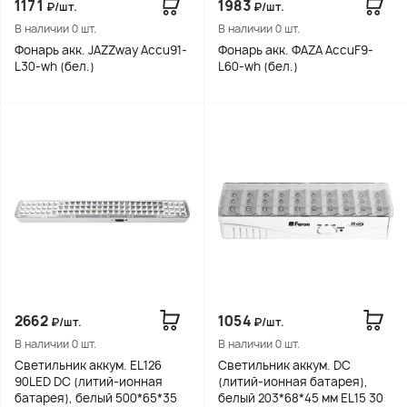
1171
1983
₽/шт.
₽/шт.
В наличии 0 шт.
В наличии 0 шт.
Фонарь акк. JAZZway Accu91-
Фонарь акк. ФАZА AccuF9-
L30-wh (бел.)
L60-wh (бел.)
2662
1054
₽/шт.
₽/шт.
В наличии 0 шт.
В наличии 0 шт.
Светильник аккум. EL126
Светильник аккум. DC
90LED DC (литий-ионная
(литий-ионная батарея),
батарея), белый 500*65*35
белый 203*68*45 мм EL15 30