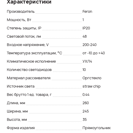
Характеристики
Производитель
Feron
Мощность, Вт
1
Степень защиты, IP
IP20
Световой поток, лм
48
Входное напряжение, V
200-240
Температура эксплуатации, °С
от -10 до +40
Климатическое исполнение
УХЛ4
Количество светодиодов
10
Материал рассеивателя
Оргстекло
Источник света
straw chip
Вес брутто 1 ед. товара, г
0.44
Длина, мм
260
Ширина, мм
245
Высота, мм
35
Форма изделия
Прямоугольник