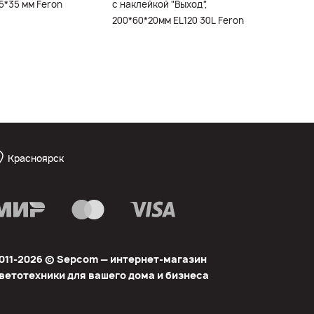
5*35 мм Feron
с наклейкой "Выход",
203*68
200*60*20мм EL120 30L Feron
Красноярск
011-2026 © Sеpcom — интернет-магазин
ветотехники для вашего дома и бизнеса