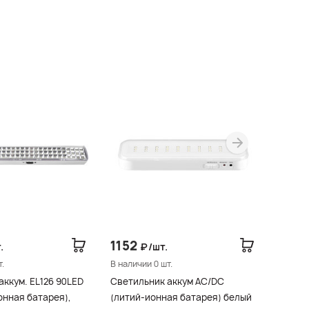
1152
105
.
₽/шт.
.
В наличии 0 шт.
В налич
аккум. EL126 90LED
Светильник аккум AC/DC
Светил
онная батарея),
(литий-ионная батарея) белый
ионная