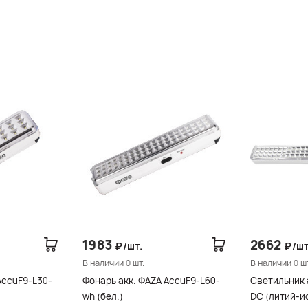
1983
2662
₽/шт.
₽/шт
В наличии 0 шт.
В наличии 0 шт
AccuF9-L30-
Фонарь акк. ФАZА AccuF9-L60-
Светильник 
wh (бел.)
DC (литий-и