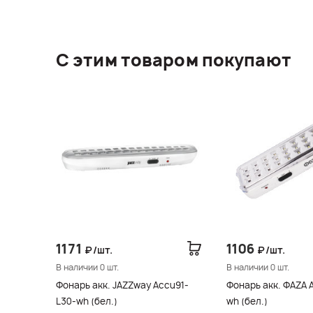
С этим товаром покупают
1171
1106
₽/шт.
₽/шт.
В наличии 0 шт.
В наличии 0 шт.
Фонарь акк. JAZZway Accu91-
Фонарь акк. ФАZА 
L30-wh (бел.)
wh (бел.)