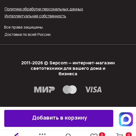
Прайс СЭПКОМ
Политика обработки персональных данных
Интеллектуальная собственность
Оптовым покупателям
Все права защищены.
Личный кабинет
Доставка по всей России.
2011-2026 © Sеpcom — интернет-магазин
светотехники для вашего дома и
бизнеса
Добавить в корзину
0
0