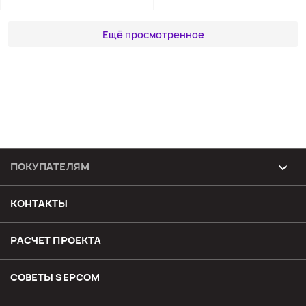
Ещё просмотренное
ПОКУПАТЕЛЯМ
Возврат и обмен товара
КОНТАКТЫ
Доставка
РАСЧЕТ ПРОЕКТА
Оплата
СОВЕТЫ SЕPCOM