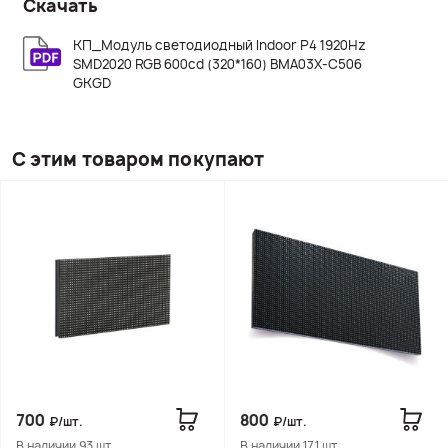
Скачать
КП_Модуль светодиодный Indoor P4 1920Hz
SMD2020 RGB 600cd (320*160) BMA03X-C506
GKGD
С этим товаром покупают
700
800
₽/шт.
₽/шт.
В наличии 93 шт.
В наличии 171 шт.