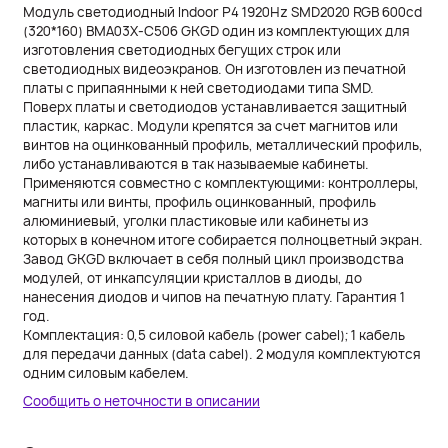
Модуль светодиодный Indoor P4 1920Hz SMD2020 RGB 600cd
(320*160) BMA03X-C506 GKGD один из комплектующих для
изготовления светодиодных бегущих строк или
светодиодных видеоэкранов. Он изготовлен из печатной
платы с припаянными к ней светодиодами типа SMD.
Поверх платы и светодиодов устанавливается защитный
пластик, каркас. Модули крепятся за счет магнитов или
винтов на оцинкованный профиль, металлический профиль,
либо устанавливаются в так называемые кабинеты.
Применяются совместно с комплектующими: контроллеры,
магниты или винты, профиль оцинкованный, профиль
алюминиевый, уголки пластиковые или кабинеты из
которых в конечном итоге собирается полноцветный экран.
Завод GKGD включает в себя полный цикл производства
модулей, от инкапсуляции кристаллов в диоды, до
нанесения диодов и чипов на печатную плату. Гарантия 1
год.
Комплектация: 0,5 силовой кабель (power cabel); 1 кабель
для передачи данных (data cabel). 2 модуля комплектуются
одним силовым кабелем.
Сообщить о неточности в описании