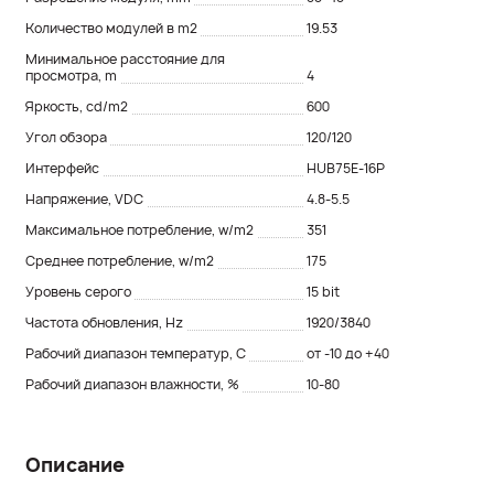
Количество модулей в m2
19.53
Минимальное расстояние для
просмотра, m
4
Яркость, cd/m2
600
Угол обзора
120/120
Интерфейс
HUB75E-16P
Напряжение, VDC
4.8-5.5
Максимальное потребление, w/m2
351
Среднее потребление, w/m2
175
Уровень серого
15 bit
Частота обновления, Hz
1920/3840
Рабочий диапазон температур, С
от -10 до +40
Рабочий диапазон влажности, %
10-80
Описание