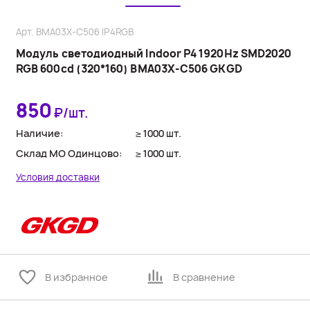
Арт. BMA03X-C506 IP4RGB
Модуль светодиодный Indoor P4 1920Hz SMD2020
RGB 600cd (320*160) BMA03X-C506 GKGD
850
₽/шт.
Наличие:
≥ 1000 шт.
Склад МО Одинцово:
≥ 1000 шт.
Условия доставки
В избранное
В сравнение