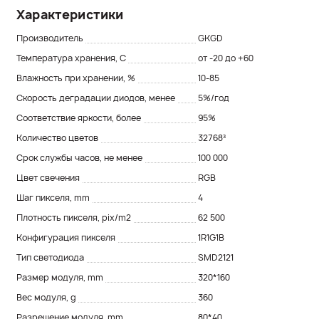
Характеристики
Производитель
GKGD
Температура хранения, C
от -20 до +60
Влажность при хранении, %
10-85
Скорость деградации диодов, менее
5%/год
Соответствие яркости, более
95%
Количество цветов
32768³
Срок службы часов, не менее
100 000
Цвет свечения
RGB
Шаг пикселя, mm
4
Плотность пикселя, pix/m2
62 500
Конфигурация пикселя
1R1G1B
Тип светодиода
SMD2121
Размер модуля, mm
320*160
Вес модуля, g
360
Разрешение модуля, mm
80*40